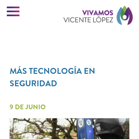
Menu
Vi
GESTIÓN
INICIO
Vi
MÁS TECNOLOGÍA EN
SEGURIDAD
VICENTE LOPEZ
Ló
9 DE JUNIO
PORTAL DE TRÁMITES
CONTACTO