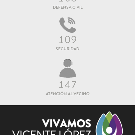
DEFENSA CIVIL
109
SEGURIDAD
147
ATENCIÓN AL VECINO