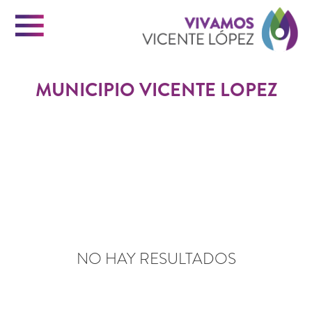
Menu
Vi
MUNICIPIO VICENTE LOPEZ
Vi
INICIO
Ló
VICENTE LOPEZ
PORTAL DE TRÁMITES
NO HAY RESULTADOS
CONTACTO