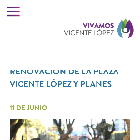
Menu
Vi
GESTIÓN
RENOVACIÓN DE LA PLAZA
VICENTE LÓPEZ Y PLANES
INICIO
Vi
11 DE JUNIO
VICENTE LOPEZ
PORTAL DE TRÁMITES