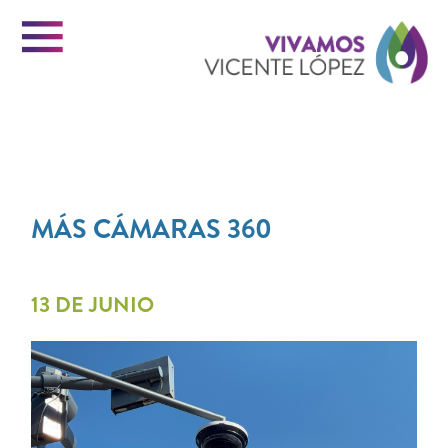
Menu
Vi
GESTIÓN
INICIO
Vi
MÁS CÁMARAS 360
VICENTE LOPEZ
13 DE JUNIO
PORTAL DE TRÁMITES
Ló
CONTACTO