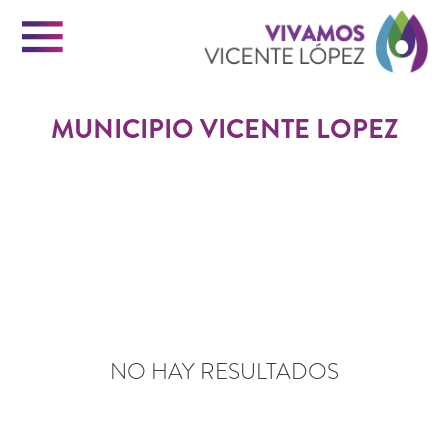
Menu
Vi
MUNICIPIO VICENTE LOPEZ
Vi
INICIO
Ló
VICENTE LOPEZ
PORTAL DE TRÁMITES
NO HAY RESULTADOS
CONTACTO