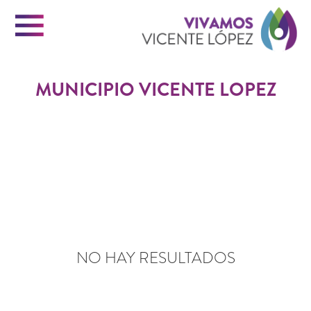
Menu
Vi
MUNICIPIO VICENTE LOPEZ
Vi
INICIO
Ló
VICENTE LOPEZ
PORTAL DE TRÁMITES
NO HAY RESULTADOS
CONTACTO