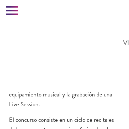
Menu
BANDAS DE MI BARRIO 2026
¡Vuelve Bandas de mi Barrio a Vicente López!
Sumate a este concurso para dar a conocer tu
banda y participá por importantes premios en
equipamiento musical y la grabación de una
Live Session.
INICIO
El concurso consiste en un ciclo de recitales
VICENTE LOPEZ