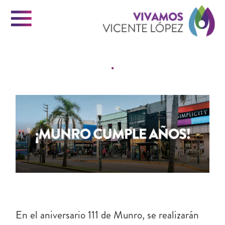
Menu
Vi
.
Vi
INICIO
VICENTE LOPEZ
Ló
PORTAL DE TRÁMITES
CONTACTO
En el aniversario 111 de Munro, se realizarán