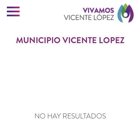
Menu
Vi
MUNICIPIO VICENTE LOPEZ
Vi
INICIO
Ló
VICENTE LOPEZ
PORTAL DE TRÁMITES
NO HAY RESULTADOS
CONTACTO