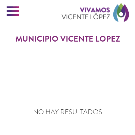
Menu
Vi
MUNICIPIO VICENTE LOPEZ
Vi
INICIO
Ló
VICENTE LOPEZ
PORTAL DE TRÁMITES
NO HAY RESULTADOS
CONTACTO